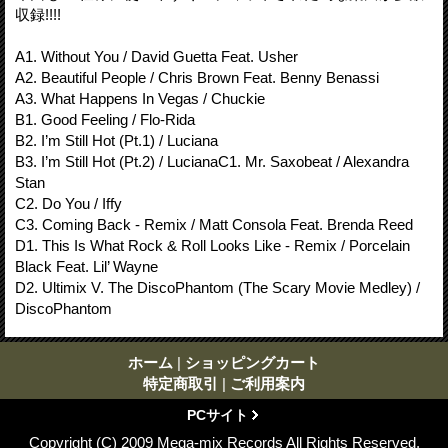
収録!!!!
A1. Without You / David Guetta Feat. Usher
A2. Beautiful People / Chris Brown Feat. Benny Benassi
A3. What Happens In Vegas / Chuckie
B1. Good Feeling / Flo-Rida
B2. I’m Still Hot (Pt.1) / Luciana
B3. I’m Still Hot (Pt.2) / LucianaC1. Mr. Saxobeat / Alexandra
Stan
C2. Do You / Iffy
C3. Coming Back - Remix / Matt Consola Feat. Brenda Reed
D1. This Is What Rock & Roll Looks Like - Remix / Porcelain
Black Feat. Lil’ Wayne
D2. Ultimix V. The DiscoPhantom (The Scary Movie Medley) /
DiscoPhantom
ホーム
|
ショッピングカート
特定商取引
|
ご利用案内
PCサイト
Copyright (C) 2009 Mega-mix Records All Rights Reserved.