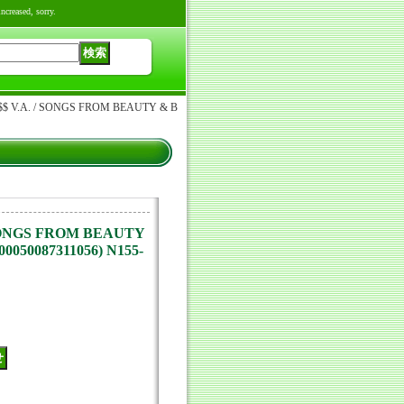
reased, sorry.
 V.A. / SONGS FROM BEAUTY & B
 SONGS FROM BEAUTY
00050087311056) N155-