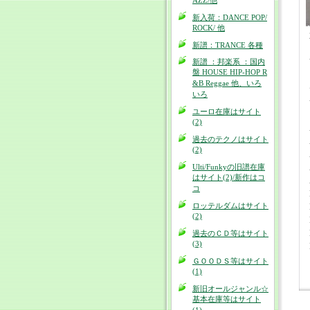
AZZ/他
新入荷：DANCE POP/
ROCK/ 他
新譜：TRANCE 各種
新譜 ：邦楽系 ：国内
盤 HOUSE HIP-HOP R
&B Reggae 他、いろ
いろ
ユーロ在庫はサイト
(2)
過去のテクノはサイト
(2)
Ulti/Funkyの旧譜在庫
はサイト(2)/新作はコ
コ
ロッテルダムはサイト
(2)
過去のＣＤ等はサイト
(3)
ＧＯＯＤＳ等はサイト
(1)
新旧オールジャンル☆
基本在庫等はサイト