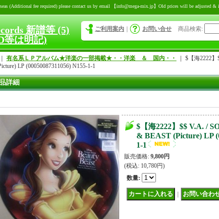
itional fee required) please contact us by email 【info@mega-mix.jp】Old prices will be adjusted & inc
ecords 新譜等 (5)
ご利用案内
｜
お問い合せ
商品検索
:
D等は明記)
｜
有名系ＬＰアルバム★洋楽の一部掲載★・・洋楽 ＆ 国内・・
｜
$【海2222】$$
icture) LP (00050087311056) N155-1-1
品詳細
$【海2222】$$ V.A. /
& BEAST (Picture) LP (
1-1
販売価格
:
9,800円
(税込
:
10,780円
)
数量
:
｜