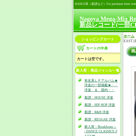
DANCE系（新譜など）For purchases from overseas (Add
Nagoya Mega-Mix R
新品レコード(一部C
ホーム
ショッピングカート
EAST (P
カートの中身
商
カートは空です。
新入荷：商品ジャンル一覧
有名系ＬＰアルバム★
洋楽の一部掲載★・・
洋楽 ＆ 国内・・
新譜：HOUSE 洋楽
新譜：HIP HOP 洋楽
新譜：R&B 洋楽
新譜：REGGAE 洋楽
新入荷：Breakbeats --
/ DANCE CLASSICS /J