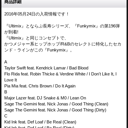
商品詳細
2016年05月24日の入荷情報です！
『Ultimix』とならぶ長寿シリーズ、『Funkymix』の第196弾
が到着!
『Ultimix』と同じコンセプトで、
かつメジャー系ヒップホップ/R&Bのセレクトに特化したセカ
ンド・ラインがこの『Funkymix』。
A
Taylor Swift feat. Kendrick Lamar / Bad Blood
Flo Rida feat. Robin Thicke & Verdine White / I Don't Like It, I
Love It
Pia Mia feat. Chris Brown / Do It Again
B
Major Lazer feat. DJ Snake & M0 / Lean On
Sage The Gemini feat. Nick Jonas / Good Thing (Clean)
Sage The Gemini feat. Nick Jonas / Good Thing (Dirty)
C
Kid Ink feat. Def Loaf / Be Real (Clean)
Kid Ink feat. Def Loaf / Be Real (Dirty)