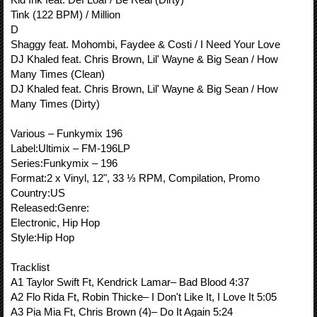
Tink (122 BPM) / Million
D
Shaggy feat. Mohombi, Faydee & Costi / I Need Your Love
DJ Khaled feat. Chris Brown, Lil' Wayne & Big Sean / How
Many Times (Clean)
DJ Khaled feat. Chris Brown, Lil' Wayne & Big Sean / How
Many Times (Dirty)
Various – Funkymix 196
Label:Ultimix – FM-196LP
Series:Funkymix – 196
Format:2 x Vinyl, 12", 33 ⅓ RPM, Compilation, Promo
Country:US
Released:Genre:
Electronic, Hip Hop
Style:Hip Hop
Tracklist
A1 Taylor Swift Ft, Kendrick Lamar– Bad Blood 4:37
A2 Flo Rida Ft, Robin Thicke– I Don't Like It, I Love It 5:05
A3 Pia Mia Ft, Chris Brown (4)– Do It Again 5:24