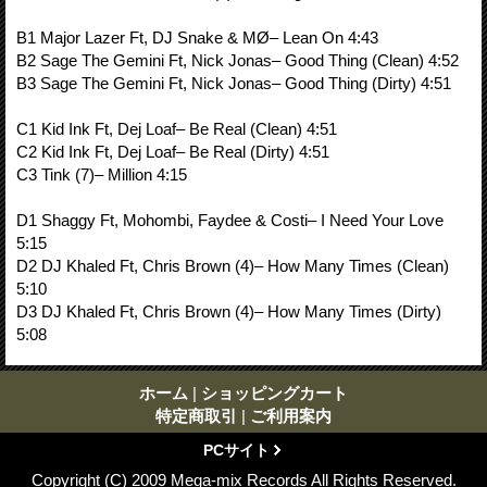
B1 Major Lazer Ft, DJ Snake & MØ– Lean On 4:43
B2 Sage The Gemini Ft, Nick Jonas– Good Thing (Clean) 4:52
B3 Sage The Gemini Ft, Nick Jonas– Good Thing (Dirty) 4:51
C1 Kid Ink Ft, Dej Loaf– Be Real (Clean) 4:51
C2 Kid Ink Ft, Dej Loaf– Be Real (Dirty) 4:51
C3 Tink (7)– Million 4:15
D1 Shaggy Ft, Mohombi, Faydee & Costi– I Need Your Love
5:15
D2 DJ Khaled Ft, Chris Brown (4)– How Many Times (Clean)
5:10
D3 DJ Khaled Ft, Chris Brown (4)– How Many Times (Dirty)
5:08
ホーム
|
ショッピングカート
特定商取引
|
ご利用案内
PCサイト
Copyright (C) 2009 Mega-mix Records All Rights Reserved.