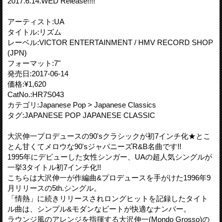
2017.6.14.WED Release!!!!
アーティスト:UA
タイトル:リズム
レーベル:VICTOR ENTERTAINMENT / HMV RECORD SHOP
(JPN)
フォーマット:7"
発売日:2017-06-14
価格:¥1,620
CatNo.:HR7S043
カテゴリ:Japanese Pop > Japanese Classics
タグ:JAPANESE POP JAPANESE CLASSIC
大沢伸一プロデュースの90'sクラシックが初7インチ化★とこ
とん甘くてメロウな90'sジャパニーズR&B名曲です!!
1995年にデビューした女性シンガー、UAの超人気シングルが
一挙3タイトル初7インチ化!!
こちらは大沢伸一が作編曲&プロデュースを手がけた1996年9
月リリースの5th.シングル。
「情熱」に続きリリースされロングヒットを記録したタイト
ル曲は、シンプル&モダンなビートが快適なナンバー。
ラウンジ風のアレンジを指揮する大沢伸一(Mondo Grosso)の