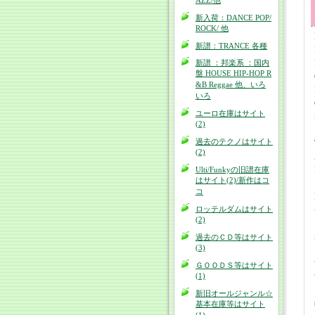
AZZ/他
新入荷：DANCE POP/
ROCK/ 他
新譜：TRANCE 各種
新譜 ：邦楽系 ：国内
盤 HOUSE HIP-HOP R
&B Reggae 他、いろ
いろ
ユーロ在庫はサイト
(2)
過去のテクノはサイト
(2)
Ulti/Funkyの旧譜在庫
はサイト(2)/新作はコ
コ
ロッテルダムはサイト
(2)
過去のＣＤ等はサイト
(3)
ＧＯＯＤＳ等はサイト
(1)
新旧オールジャンル☆
基本在庫等はサイト