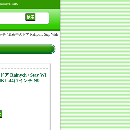
reased, sorry.
 / 真夜中のドア Rainych / Stay With
Rainych / Stay Wi
(MHKL-44) 7インチ N9