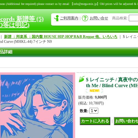
itional fee required) please contact us by email 【info@mega-mix.jp】Old prices will be adjusted & inc
ecords 新譜等 (5)
ご利用案内
｜
お問い合せ
商品検索
:
D等は明記)
｜
新譜 ：邦楽系 ：国内盤 HOUSE HIP-HOP R&B Reggae 他、いろいろ
｜
$ レイニッチ
lind Curve (MHKL-44) 7インチ N9
品詳細
$ レイニッチ / 真夜中のドア 
th Me / Blind Curve 
販売価格
:
9,800円
(税込
:
10,780円
)
数量
:
｜