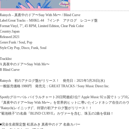
Rainych – 真夜中のドア〜Stay With Me〜 / Blind Curve
Label:Great Tracks – MHKL-44 7インチ アナログ レコード盤
Format:Vinyl, 7", 45 RPM, Limited Edition, Clear Pink Color
Country:Japan
Released:2021
Genre:Funk / Soul, Pop
Style:City Pop, Disco, Funk, Soul
Tracklist
A 真夜中のドア〜Stay With Me〜
B Blind Curve
Rainych 初のアナログ盤がリリース！ 発売日：2021年5月26日(水)
一般販売価格 1980円 発売元：GREAT TRACKS / Sony Music Direct Inc.
Spotifyグローバル バイラルチャート20日間連続1位!! Apple Music 92ヵ国でトップ10
『真夜中のドア〜Stay With Me〜』を世界的ヒットに導いたインドネシア在住の
“Rainych(レイニッチ)”、待望の初アナログ盤がリリース！！
“菊池桃子”の名曲『BLIND CURVE』カヴァーを含む、珠玉の2曲を収録！
■完全生産限定盤 松原みき 真夜中のドア 名曲カバー