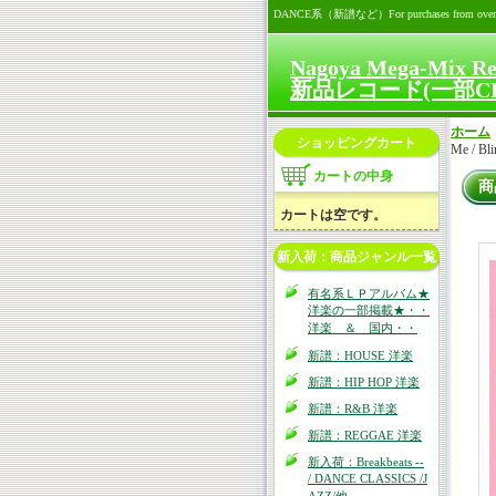
DANCE系（新譜など）For purchases from overseas (Add
Nagoya Mega-Mix R
新品レコード(一部C
ホーム
ショッピングカート
Me / B
カートの中身
商
カートは空です。
新入荷：商品ジャンル一覧
有名系ＬＰアルバム★
洋楽の一部掲載★・・
洋楽 ＆ 国内・・
新譜：HOUSE 洋楽
新譜：HIP HOP 洋楽
新譜：R&B 洋楽
新譜：REGGAE 洋楽
新入荷：Breakbeats --
/ DANCE CLASSICS /J