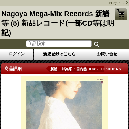
PCサイト
Nagoya Mega-Mix Records 新譜
等 (5) 新品レコード(一部CD等は明
記)
ログイン
新規登録はこちら
お問い合せ
商品詳細
新譜 ：邦楽系 ：国内盤 HOUSE HIP-HOP R&...